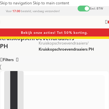
Skip to navigation
Skip to main content
Excl. BTW
Voor
17:00
besteld, vandaag verzonden!
Bekijk onze acties! Tot 50% korting.
Kruiskopschroevendraaiers
Home
/
Schroevendraaiers
/
Kruiskopschroevendraaiers
/
PH
Kruiskopschroevendraaiers PH
Filters