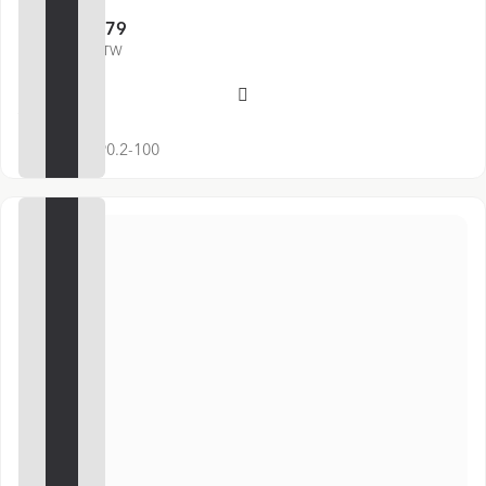
€ 9,79
€ 12,88
€ 11,85 incl. BTW
Voeg toe
SKU:
PB 5190.2-100