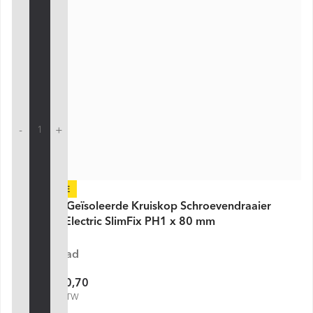
-
+
-40%
Wiha VDE Geïsoleerde Kruiskop Schroevendraaier
SoftFinish Electric SlimFix PH1 x 80 mm
Op voorraad
€ 10,70
€ 17,74
€ 12,95 incl. BTW