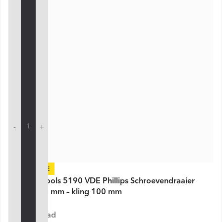
-
+
-24%
PB Swiss Tools 5190 VDE Phillips Schroevendraaier
PH2 × 200 mm – kling 100 mm
Op voorraad