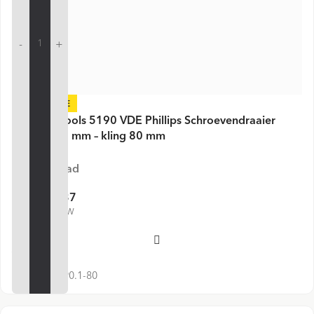
-
+
-24%
PB Swiss Tools 5190 VDE Phillips Schroevendraaier
PH1 × 175 mm – kling 80 mm
Op voorraad
€ 7,37
€ 9,70
€ 8,92 incl. BTW
Voeg toe
SKU:
PB 5190.1-80