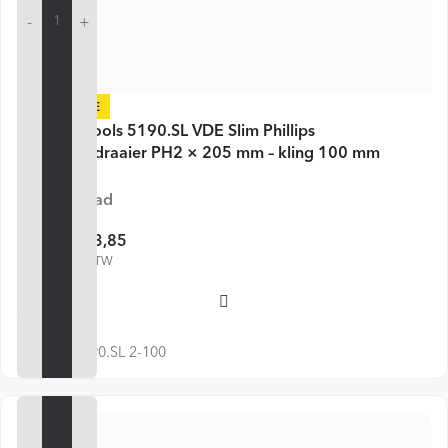
-
+
-24%
PB Swiss Tools 5190.SL VDE Slim Phillips
Schroevendraaier PH2 × 205 mm – kling 100 mm
Op voorraad
€ 13,85
€ 18,23
€ 16,76 incl. BTW
Voeg toe
SKU:
PB 5190.SL 2-100