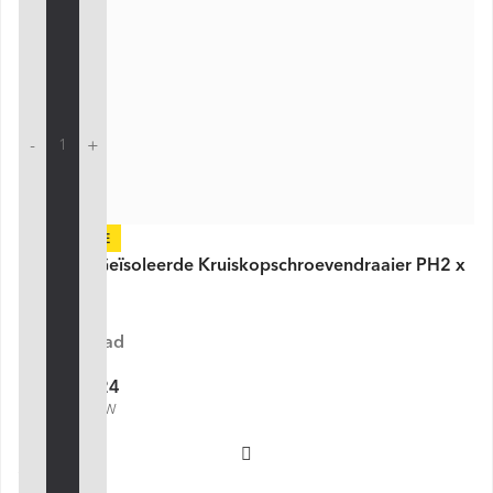
-
+
-30%
VDE Line Geïsoleerde Kruiskopschroevendraaier PH2 x
100 mm
Op voorraad
€ 6,24
€ 8,92
€ 7,55 incl. BTW
Voeg toe