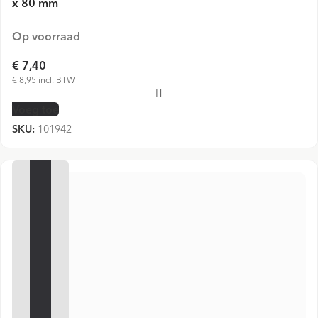
x 80 mm
Op voorraad
€ 7,40
€ 8,95 incl. BTW
Voeg toe
SKU:
101942