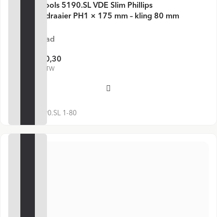
PB Swiss Tools 5190.SL VDE Slim Phillips
Schroevendraaier PH1 × 175 mm – kling 80 mm
Op voorraad
€ 10,30
€ 13,55
€ 12,46 incl. BTW
Voeg toe
SKU:
PB 5190.SL 1-80