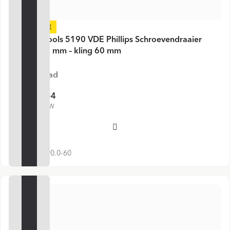
-24%
PB Swiss Tools 5190 VDE Phillips Schroevendraaier
PH0 × 150 mm – kling 60 mm
Op voorraad
€ 6,54
€ 8,61
€ 7,91 incl. BTW
Voeg toe
SKU:
PB 5190.0-60