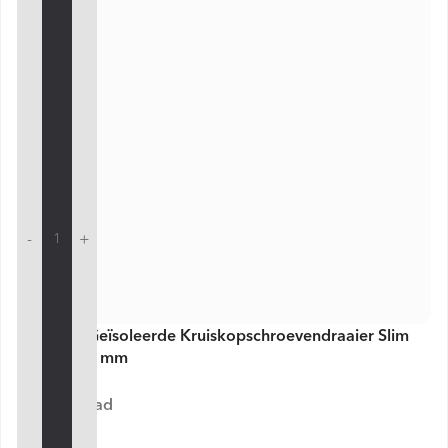
-
+
VDE Line Geïsoleerde Kruiskopschroevendraaier Slim
PH2 x 100 mm
Op voorraad
€ 6,85