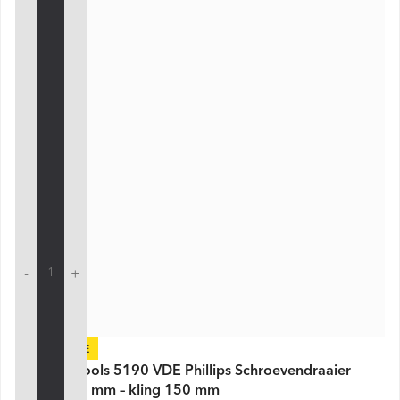
-
+
-24%
PB Swiss Tools 5190 VDE Phillips Schroevendraaier
PH3 × 270 mm – kling 150 mm