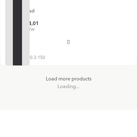
Op voorraad
€ 14,01
€ 18,44
€ 16,95 incl. BTW
Voeg toe
SKU:
PB 5190.3-150
Load more products
Loading...
Schrijf je in voor onze nieuwsbrief