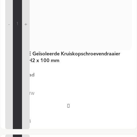
-
+
Haupa VDE Geïsoleerde Kruiskopschroevendraaier
HupSlim PH2 x 100 mm
Op voorraad
€ 9,88
€ 11,95 incl. BTW
Voeg toe
SKU:
102944