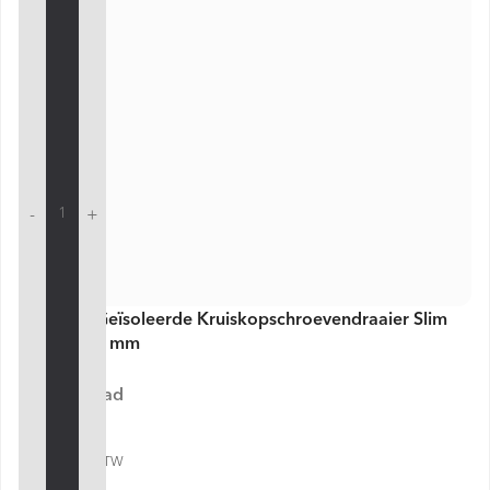
-
+
VDE Line Geïsoleerde Kruiskopschroevendraaier Slim
PH3 x 150 mm
Op voorraad
€ 8,50
€ 10,29 incl. BTW