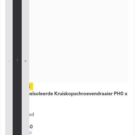
-
+
-30%
VDE Line Geïsoleerde Kruiskopschroevendraaier PH0 x
60 mm
Op voorraad
€ 4,60
€ 6,57
€ 5,57 incl. BTW