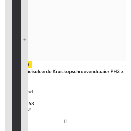
-
+
-30%
VDE Line Geïsoleerde Kruiskopschroevendraaier PH3 x
150 mm
Op voorraad
€ 7,63
€ 10,90
€ 9,23 incl. BTW
Voeg toe