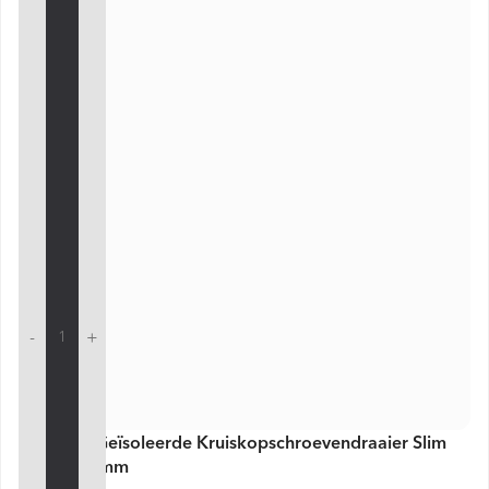
-
+
VDE Line Geïsoleerde Kruiskopschroevendraaier Slim
PH1 x 80 mm