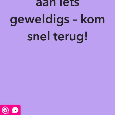
aan iets
geweldigs – kom
snel terug!
-