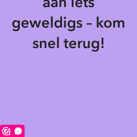
aan iets
geweldigs – kom
snel terug!
-