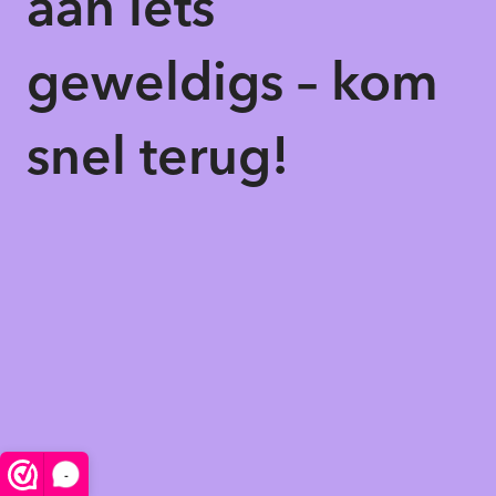
aan iets
geweldigs – kom
snel terug!
-