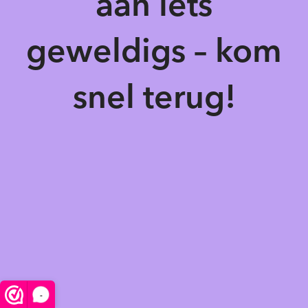
aan iets
geweldigs – kom
snel terug!
-