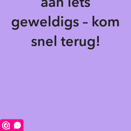
aan iets
geweldigs – kom
snel terug!
-