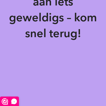
aan iets
geweldigs – kom
snel terug!
-