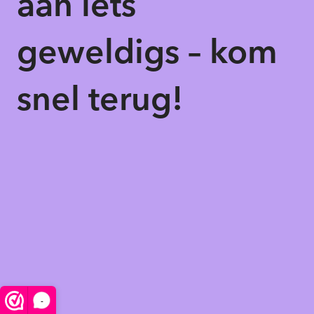
aan iets
geweldigs – kom
snel terug!
-