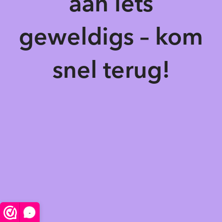
aan iets
geweldigs – kom
snel terug!
-