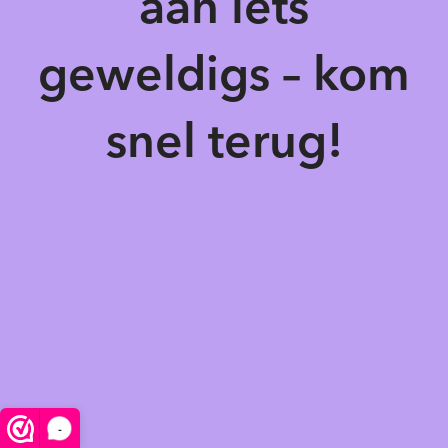
aan iets
geweldigs – kom
snel terug!
-