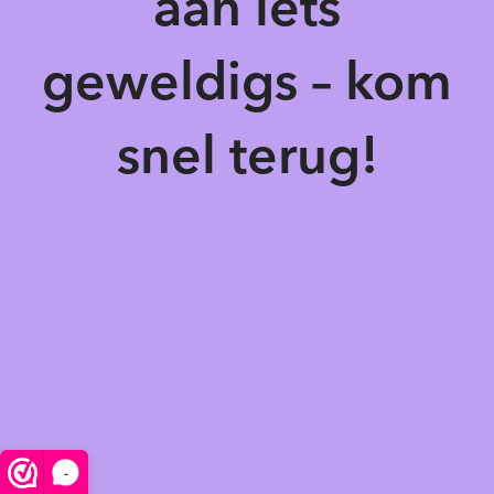
aan iets
geweldigs – kom
snel terug!
-