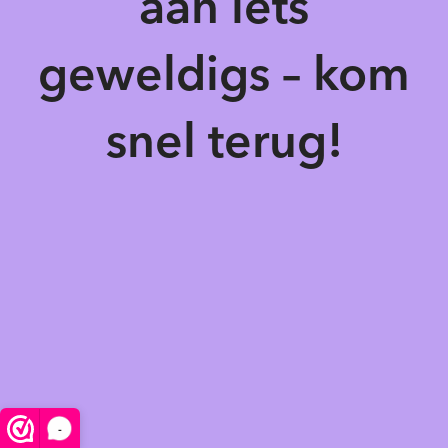
aan iets
geweldigs – kom
snel terug!
-