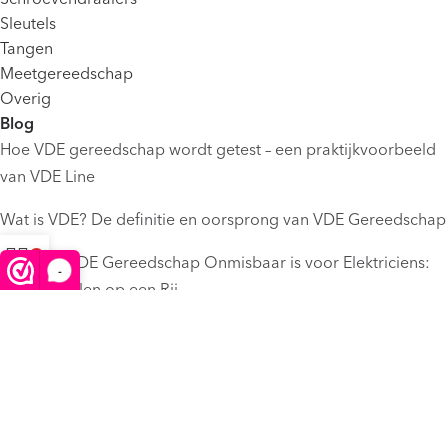
Sleutels
Tangen
Meetgereedschap
Overig
Blog
Hoe VDE gereedschap wordt getest – een praktijkvoorbeeld
van VDE Line
Wat is VDE? De definitie en oorsprong van VDE Gereedschap
Waarom VDE Gereedschap Onmisbaar is voor Elektriciens:
-
Winkelwagen
Menu
De Voordelen op een Rij
Informatie
Verzenden
Retourneren
Betaalmethoden
Contact
Privacybeleid