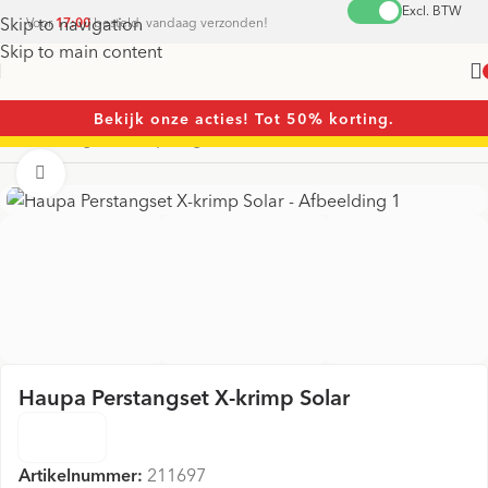
Excl. BTW
Skip to navigation
Voor
17:00
besteld, vandaag verzonden!
Skip to main content
Bekijk onze acties! Tot 50% korting.
Home
/
Tangen
/
Krimptangen
Vergroten
Haupa Perstangset X-krimp Solar
Artikelnummer:
211697