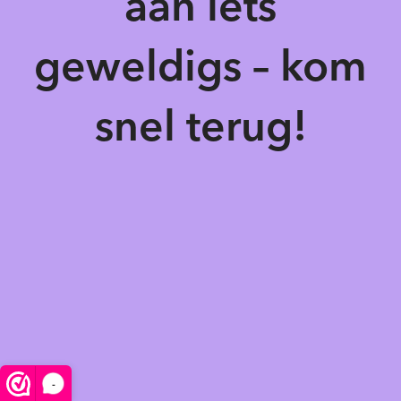
aan iets
geweldigs – kom
snel terug!
-