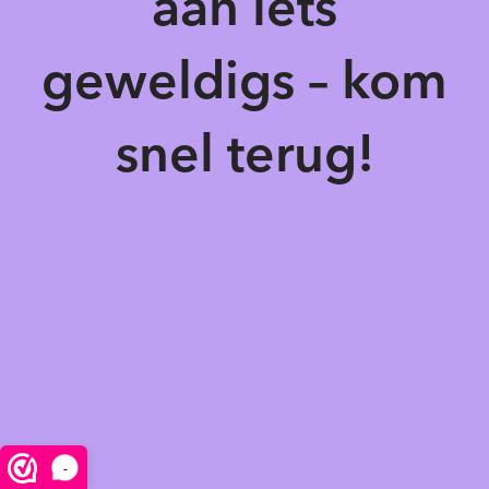
aan iets
geweldigs – kom
snel terug!
-