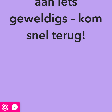
aan iets
geweldigs – kom
snel terug!
-