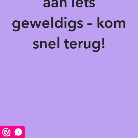
aan iets
geweldigs – kom
snel terug!
-