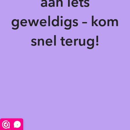
aan iets
geweldigs – kom
snel terug!
-