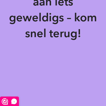
aan iets
geweldigs – kom
snel terug!
-