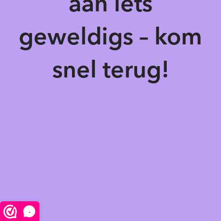
aan iets
geweldigs – kom
snel terug!
-