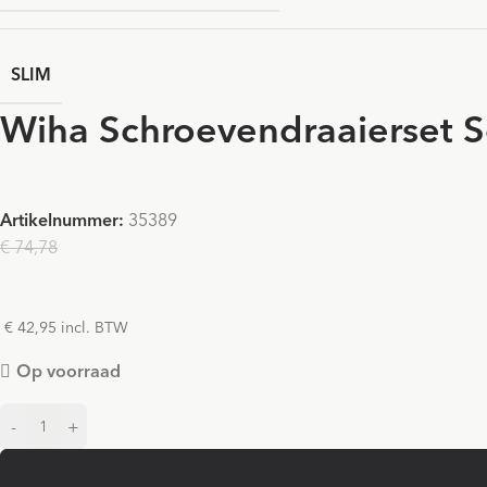
SLIM
Wiha Schroevendraaierset Soft
Artikelnummer:
35389
€ 74,78
€ 35,50
€ 42,95 incl. BTW
Op voorraad
-
+