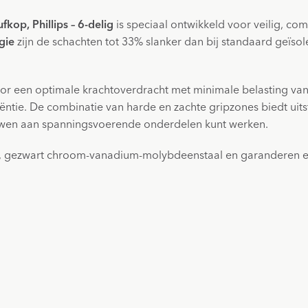
fkop, Phillips – 6-delig
is speciaal ontwikkeld voor veilig, comf
gie
zijn de schachten tot 33% slanker dan bij standaard geïs
r een optimale krachtoverdracht met minimale belasting van p
ie. De combinatie van harde en zachte gripzones biedt uitste
ouwen aan spanningsvoerende onderdelen kunt werken.
, gezwart chroom-vanadium-molybdeenstaal en garanderen ee