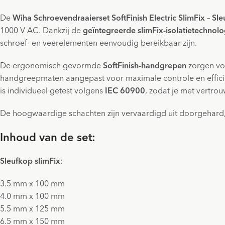
De
Wiha Schroevendraaierset SoftFinish Electric SlimFix – Sleu
1000 V AC. Dankzij de
geïntegreerde slimFix-isolatietechnolo
schroef- en veerelementen eenvoudig bereikbaar zijn.
De ergonomisch gevormde
SoftFinish-handgrepen
zorgen voo
handgreepmaten aangepast voor maximale controle en efficiënt
is individueel getest volgens
IEC 60900
, zodat je met vertr
De hoogwaardige schachten zijn vervaardigd uit doorgehard
Inhoud van de set:
Sleufkop slimFix
:
3.5 mm x 100 mm
4.0 mm x 100 mm
5.5 mm x 125 mm
6.5 mm x 150 mm