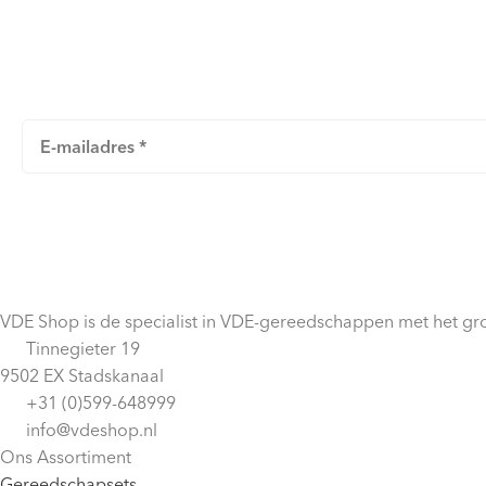
Schrijf je in voor onze nieuwsbrief
Blijf op de hoogte van nieuwe producten, acties en m
VDE Shop is de specialist in VDE-gereedschappen met het gro
Tinnegieter 19
9502 EX Stadskanaal
+31 (0)599-648999
info@vdeshop.nl
Ons Assortiment
Gereedschapsets