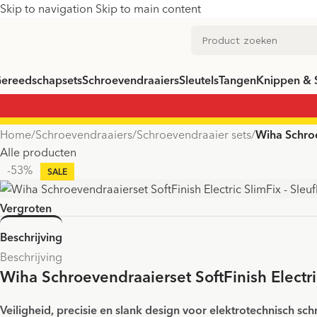
Skip to navigation
Skip to main content
ereedschapsets
Schroevendraaiers
Sleutels
Tangen
Knippen & 
Home
/
Schroevendraaiers
/
Schroevendraaier sets
/
Wiha Schroev
Alle producten
-53%
Vergroten
Beschrijving
Beschrijving
Wiha Schroevendraaierset SoftFinish Electric
Veiligheid, precisie en slank design voor elektrotechnisch sc