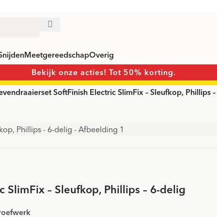
Snijden
Meetgereedschap
Overig
Bekijk onze acties! Tot 50% korting.
endraaierset SoftFinish Electric SlimFix – Sleufkop, Phillips –
 SlimFix – Sleufkop, Phillips – 6-delig
hroefwerk