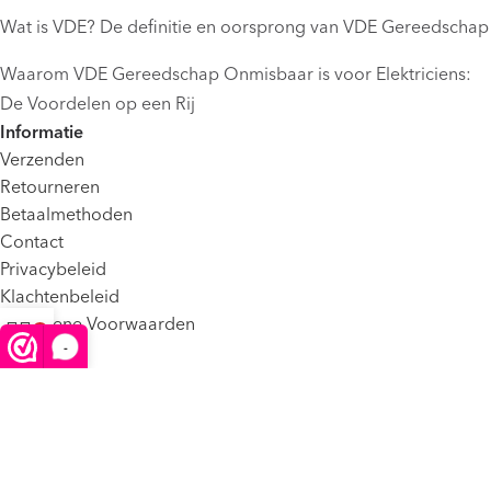
Wat is VDE? De definitie en oorsprong van VDE Gereedschap
Waarom VDE Gereedschap Onmisbaar is voor Elektriciens:
De Voordelen op een Rij
Informatie
Verzenden
Retourneren
Betaalmethoden
Contact
Privacybeleid
Klachtenbeleid
Algemene Voorwaarden
-
FAQ
Winkelwagen
Menu
©2025 VDE Shop