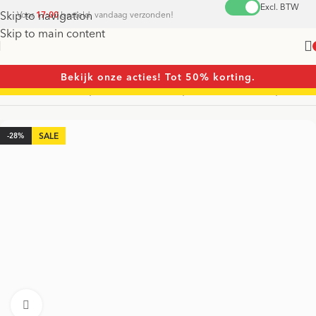
Excl. BTW
Skip to navigation
Voor
17:00
besteld, vandaag verzonden!
Skip to main content
Bekijk onze acties! Tot 50% korting.
ome
/
Gereedschapsets
/
Gereedschapsets
/
Gereedschapset Tas
-28%
Vergroten