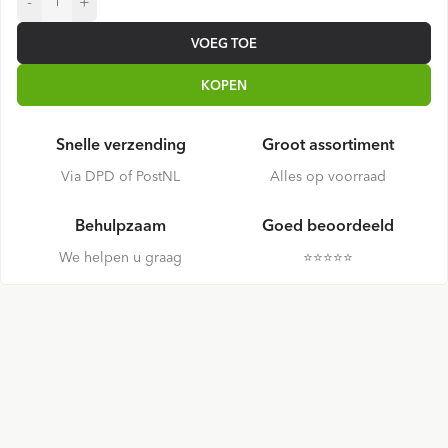
-
+
VOEG TOE
KOPEN
Snelle verzending
Groot assortiment
Via DPD of PostNL
Alles op voorraad
Behulpzaam
Goed beoordeeld
We helpen u graag
⭐️⭐️⭐️⭐️⭐️