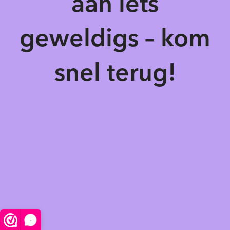
aan iets
geweldigs – kom
snel terug!
-