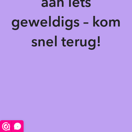
aan iets
geweldigs – kom
snel terug!
-