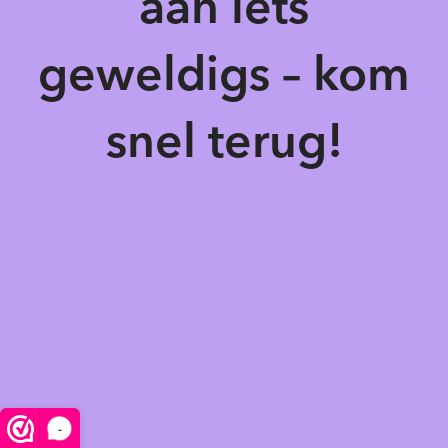
aan iets
geweldigs – kom
snel terug!
-