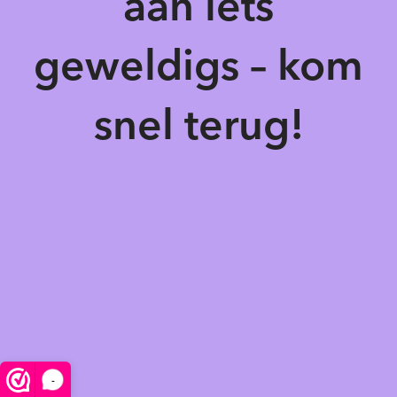
aan iets
geweldigs – kom
snel terug!
-