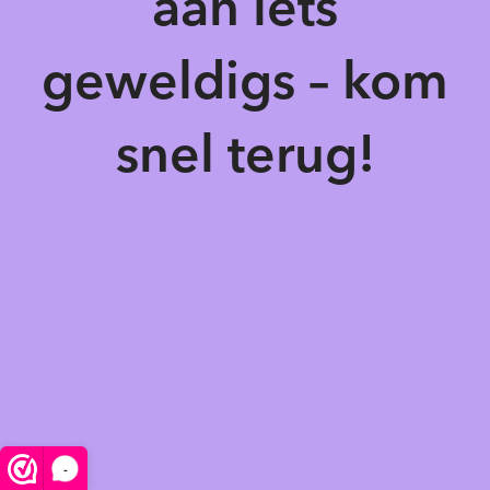
aan iets
geweldigs – kom
snel terug!
-