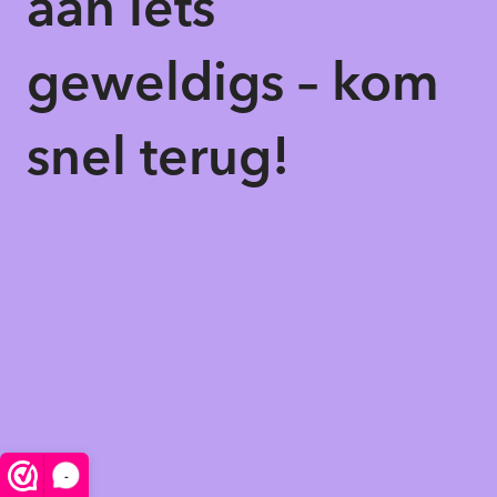
aan iets
geweldigs – kom
snel terug!
-