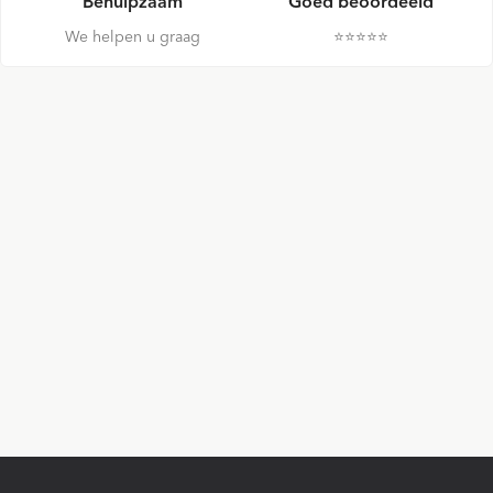
Behulpzaam
Goed beoordeeld
We helpen u graag
⭐️⭐️⭐️⭐️⭐️