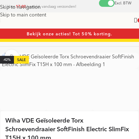
Excl. BTW
Skip to navigation
Voor
17:00
besteld, vandaag verzonden!
Skip to main content
Bekijk onze acties! Tot 50% korting.
Home
/
Schroevendraaiers
/
Torx Schroevendraaiers
Vergroten
-42%
Wiha VDE Geïsoleerde Torx
Schroevendraaier SoftFinish Electric SlimFix
T15H x 100 mm