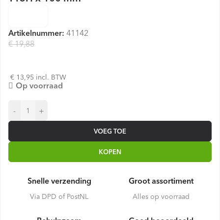
Artikelnummer:
41142
€ 19,88
€ 11,53
€ 13,95 incl. BTW
Op voorraad
-
+
VOEG TOE
KOPEN
Snelle verzending
Groot assortiment
Via DPD of PostNL
Alles op voorraad