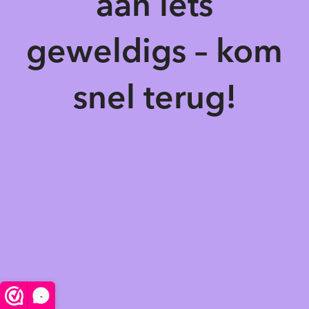
aan iets
geweldigs – kom
snel terug!
-