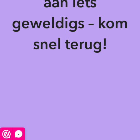
aan iets
geweldigs – kom
snel terug!
-