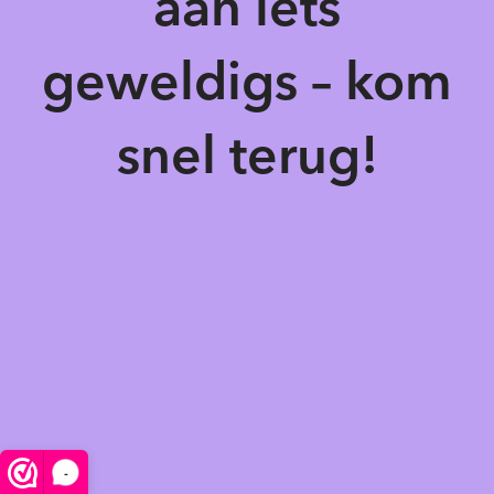
aan iets
geweldigs – kom
snel terug!
-