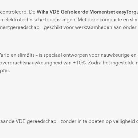
econtroleerd. De
Wiha VDE Geïsoleerde Momentset easyTorque 
 in elektrotechnische toepassingen. Met deze compacte en 
mentgereedschap – geschikt voor werkzaamheden aan onder st
rio en slimBits – is speciaal ontworpen voor nauwkeurige en 
overdrachtsnauwkeurigheid van ±10%. Zodra het ingestelde mom
pter.
aande VDE-gereedschap – zonder in te boeten op veiligheid 