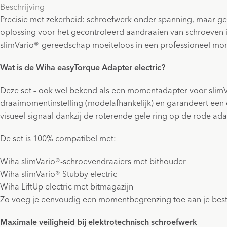
Beschrijving
Precisie met zekerheid: schroefwerk onder spanning, maar g
oplossing voor het gecontroleerd aandraaien van schroeven
slimVario®-gereedschap moeiteloos in een professioneel mo
Wat is de Wiha easyTorque Adapter electric?
Deze set – ook wel bekend als een momentadapter voor slimVa
draaimomentinstelling (modelafhankelijk) en garandeert een 
visueel signaal dankzij de roterende gele ring op de rode ada
De set is 100% compatibel met:
Wiha slimVario®-schroevendraaiers met bithouder
Wiha slimVario® Stubby electric
Wiha LiftUp electric met bitmagazijn
Zo voeg je eenvoudig een momentbegrenzing toe aan je best
Maximale veiligheid bij elektrotechnisch schroefwerk