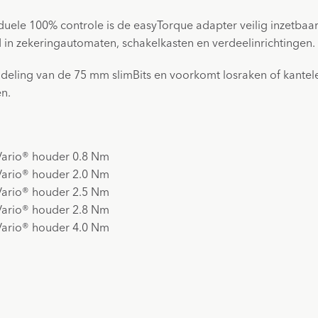
viduele 100% controle is de easyTorque adapter veilig inzet
in zekeringautomaten, schakelkasten en verdeelinrichtingen.
ndeling van de 75 mm slimBits en voorkomt losraken of kantel
n.
mVario® houder 0.8 Nm
mVario® houder 2.0 Nm
mVario® houder 2.5 Nm
mVario® houder 2.8 Nm
mVario® houder 4.0 Nm