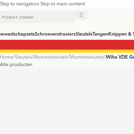
Skip to navigation
Skip to main content
ereedschapsets
Schroevendraaiers
Sleutels
Tangen
Knippen & 
Home
/
Sleutels
/
Momentsleutels
/
Momentsleutels
/
Wiha VDE Geï
Alle producten