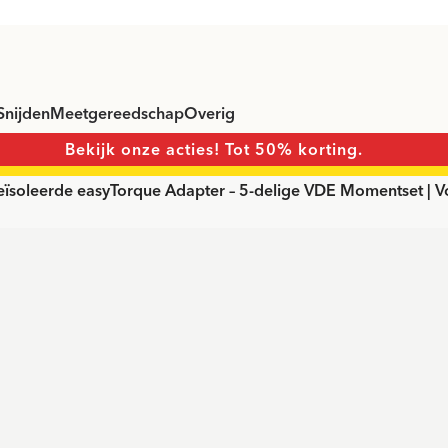
Snijden
Meetgereedschap
Overig
Bekijk onze acties! Tot 50% korting.
soleerde easyTorque Adapter – 5-delige VDE Momentset | Voo