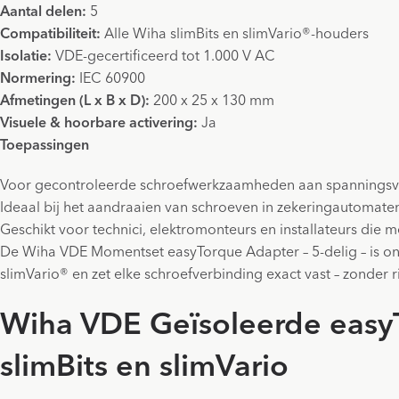
Aantal delen:
5
Compatibiliteit:
Alle Wiha slimBits en slimVario®-houders
Isolatie:
VDE-gecertificeerd tot 1.000 V AC
Normering:
IEC 60900
Afmetingen (L x B x D):
200 x 25 x 130 mm
Visuele & hoorbare activering:
Ja
Toepassingen
Voor gecontroleerde schroefwerkzaamheden aan spanningsv
Ideaal bij het aandraaien van schroeven in zekeringautomat
Geschikt voor technici, elektromonteurs en installateurs die
De Wiha VDE Momentset easyTorque Adapter – 5-delig – is onmi
slimVario® en zet elke schroefverbinding exact vast – zonder r
Wiha VDE Geïsoleerde easyT
slimBits en slimVario