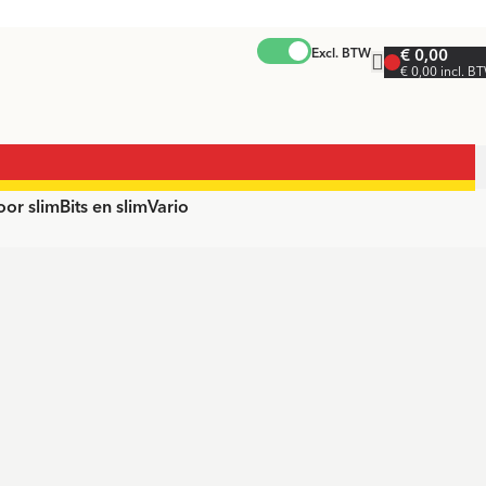
Excl. BTW
€ 0,00
€ 0,00 incl. B
r slimBits en slimVario