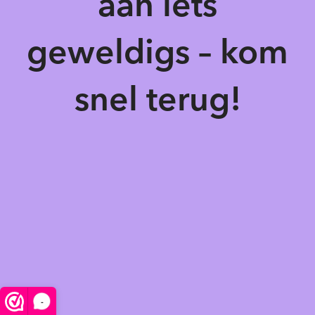
aan iets
geweldigs – kom
snel terug!
-