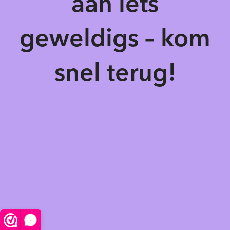
aan iets
geweldigs – kom
snel terug!
-