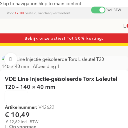
Skip to navigation
Skip to main content
Excl. BTW
Voor
17:00
besteld, vandaag verzonden!
Bekijk onze acties! Tot 50% korting.
Home
/
Sleutels
/
Torxsleutels
Vergroten
VDE Line Injectie-geïsoleerde Torx L-sleutel
T20 – 140 × 40 mm
Artikelnummer:
V42622
€ 10,49
€ 12,69 incl. BTW
Op voorraad