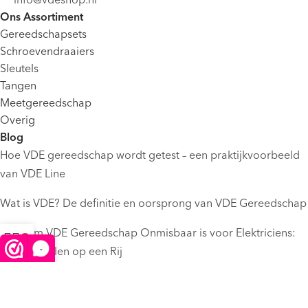
Ons Assortiment
Gereedschapsets
Schroevendraaiers
Sleutels
Tangen
Meetgereedschap
Overig
Blog
Hoe VDE gereedschap wordt getest – een praktijkvoorbeeld
van VDE Line
Wat is VDE? De definitie en oorsprong van VDE Gereedschap
Waarom VDE Gereedschap Onmisbaar is voor Elektriciens:
-
De Voordelen op een Rij
Winkelwagen
Menu
Informatie
Verzenden
Retourneren