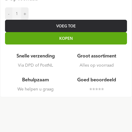
-
+
VOEG TOE
KOPEN
Snelle verzending
Groot assortiment
Via DPD of PostNL
Alles op voorraad
Behulpzaam
Goed beoordeeld
We helpen u graag
⭐️⭐️⭐️⭐️⭐️