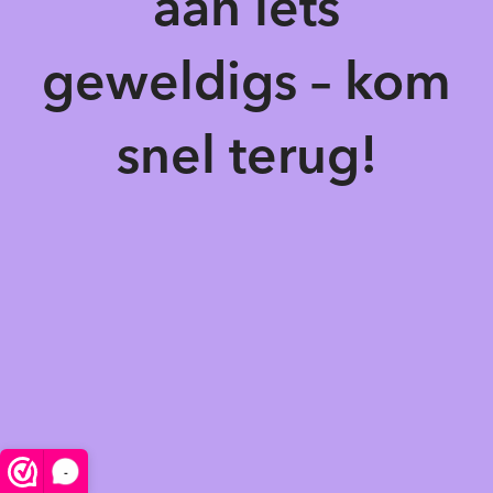
aan iets
geweldigs – kom
snel terug!
-