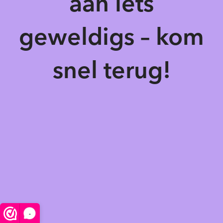
aan iets
geweldigs – kom
snel terug!
-