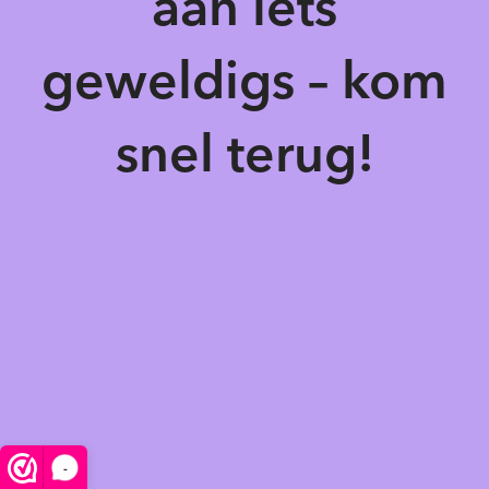
aan iets
geweldigs – kom
snel terug!
-