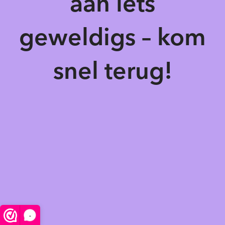
aan iets
geweldigs – kom
snel terug!
-