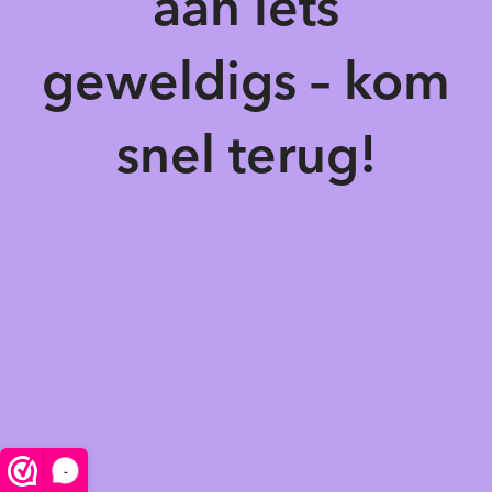
aan iets
geweldigs – kom
snel terug!
-