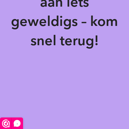
aan iets
geweldigs – kom
snel terug!
-