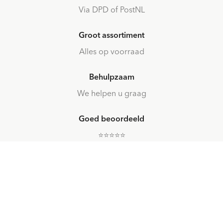
Via DPD of PostNL
Groot assortiment
Alles op voorraad
Behulpzaam
We helpen u graag
Goed beoordeeld
⭐️⭐️⭐️⭐️⭐️
eer!