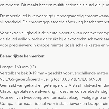
en moeren. Dit maakt het een multifunctionele sleutel die je 
De moersleutel is vervaardigd uit hoogwaardig chroom-vanad
slijtvastheid. De chroomgeplateerde afwerking beschermt het
Voor extra veiligheid is de sleutel voorzien van een tweecom
de sleutel veilig worden gebruikt bij elektrotechnisch werk 
voor precisiewerk in krappe ruimtes, zoals schakelkasten en v
Belangrijkste kenmerken:
Lengte: 160 mm (6″)
Verstelbare bek 0-19 mm – geschikt voor verschillende mate
VDE/GS-gecertificeerd – veilig tot 1.000 V (EN/IEC 60900)
Gemaakt van gehard en getemperd CrV-staal – slijtvast en d
Chroomgeplateerde afwerking – roest- en corrosiebestendig
Voorzien van tweecomponenten isolatielaag – veilige grip en 
Compact formaat – ideaal voor installatiewerk en krappe rui