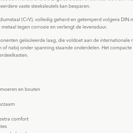
meerdere vaste steeksleutels kan besparen.
iumstaal (CrV), volledig gehard en getemperd volgens DIN-n
 metaal tegen corrosie en verlengt de levensduur.
ponenten geïsoleerde laag, die voldoet aan de internationale
aan of nabij onder spanning staande onderdelen. Het compacte
erdeelkasten.
n moeren en bouten
uurzaam
extra comfort
mtes