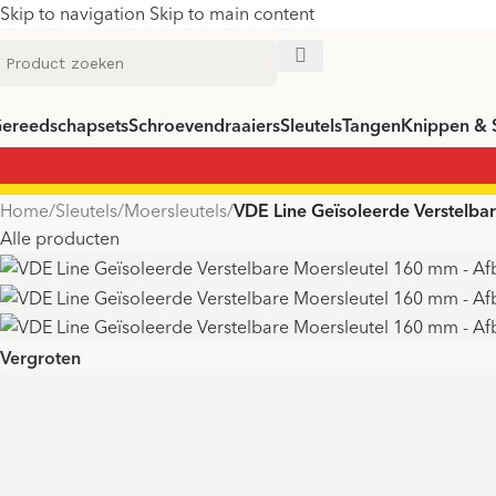
Skip to navigation
Skip to main content
ereedschapsets
Schroevendraaiers
Sleutels
Tangen
Knippen & 
Home
/
Sleutels
/
Moersleutels
/
VDE Line Geïsoleerde Verstelb
Alle producten
Vergroten