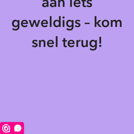
aan iets
geweldigs – kom
snel terug!
-