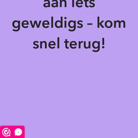
aan iets
geweldigs – kom
snel terug!
-