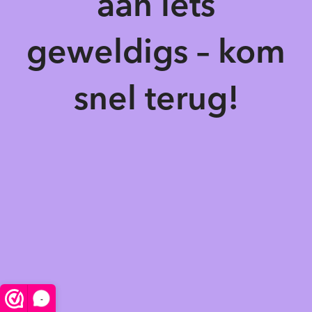
aan iets
geweldigs – kom
snel terug!
-