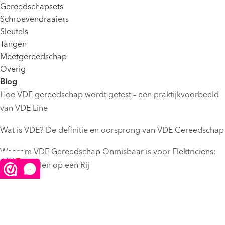
Gereedschapsets
Schroevendraaiers
Sleutels
Tangen
Meetgereedschap
Overig
Blog
Hoe VDE gereedschap wordt getest – een praktijkvoorbeeld
van VDE Line
Wat is VDE? De definitie en oorsprong van VDE Gereedschap
Waarom VDE Gereedschap Onmisbaar is voor Elektriciens:
De Voordelen op een Rij
-
Winkelwagen
Menu
Informatie
Verzenden
Retourneren
Betaalmethoden