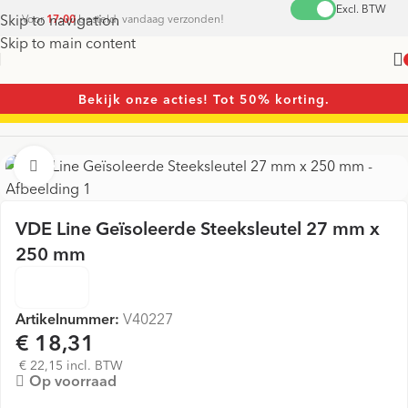
Excl. BTW
Skip to navigation
Voor
17:00
besteld, vandaag verzonden!
Skip to main content
Bekijk onze acties! Tot 50% korting.
Home
/
Sleutels
/
Steeksleutels
Vergroten
VDE Line Geïsoleerde Steeksleutel 27 mm x
250 mm
Artikelnummer:
V40227
€ 18,31
€ 22,15 incl. BTW
Op voorraad