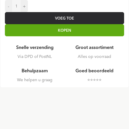
-
+
VOEG TOE
KOPEN
Snelle verzending
Groot assortiment
Via DPD of PostNL
Alles op voorraad
Behulpzaam
Goed beoordeeld
We helpen u graag
⭐️⭐️⭐️⭐️⭐️