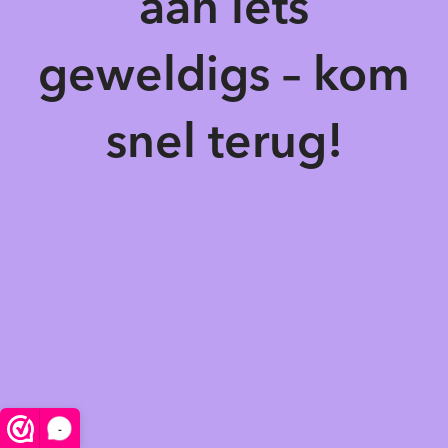
aan iets
geweldigs – kom
snel terug!
-