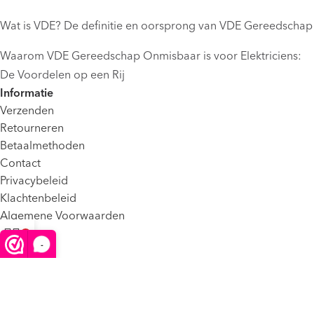
Wat is VDE? De definitie en oorsprong van VDE Gereedschap
Waarom VDE Gereedschap Onmisbaar is voor Elektriciens:
De Voordelen op een Rij
Informatie
Verzenden
Retourneren
Betaalmethoden
Contact
Privacybeleid
Klachtenbeleid
Algemene Voorwaarden
FAQ
-
Winkelwagen
Menu
©2025 VDE Shop