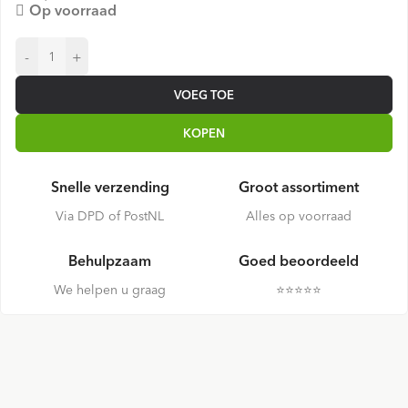
Op voorraad
-
+
VOEG TOE
KOPEN
Snelle verzending
Groot assortiment
Via DPD of PostNL
Alles op voorraad
Behulpzaam
Goed beoordeeld
We helpen u graag
⭐️⭐️⭐️⭐️⭐️