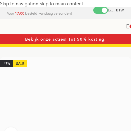
Skip to navigation
Skip to main content
Excl. BTW
Voor
17:00
besteld, vandaag verzonden!
Bekijk onze acties! Tot 50% korting.
Home
/
Schroevendraaiers
/
Schroevendraaier sets
-47%