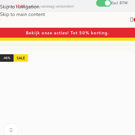
Excl. BTW
Skip to navigation
Voor
17:00
besteld, vandaag verzonden!
Skip to main content
Bekijk onze acties! Tot 50% korting.
Home
/
Schroevendraaiers
/
Schroevendraaier sets
-46%
Vergroten